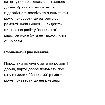
затягнути час відновлення вашого 
дрона. Крім того, відсутність 
відповідного досвіду та знань також 
може призвести до затримок у 
ремонті. Таким чином, швидкість 
виконання робіт у "гаражного" 
майстра може бути не такою, як ви 
очікували.
Реальність: Ціна помилки
Перед тим як економити на ремонті 
дрона, варто добре подумати про 
ціну помилки. "Гаражний" ремонт 
може призвести до неприємних 
наслідків, включаючи:
Швидку повторну поломку дрона: 
Якщо ремонт виявиться неякісним 